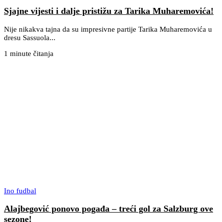
Sjajne vijesti i dalje pristižu za Tarika Muharemovića!
Nije nikakva tajna da su impresivne partije Tarika Muharemovića u
dresu Sassuola...
1 minute čitanja
Ino fudbal
Alajbegović ponovo pogađa – treći gol za Salzburg ove
sezone!