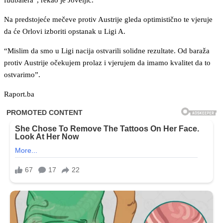
fudbalera”, rekao je Joveljić.
Na predstojeće mečeve protiv Austrije gleda optimistično te vjeruje
da će Orlovi izboriti opstanak u Ligi A.
“Mislim da smo u Ligi nacija ostvarili solidne rezultate. Od baraža
protiv Austrije očekujem prolaz i vjerujem da imamo kvalitet da to
ostvarimo”.
Raport.ba