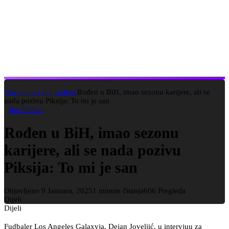
Naslovnica
Ino fudbal
Rođen u BiH, imao sezonu karijere, ali se
nada pozivu Piksija: To mi je san
Ino fudbal
Rođen u BiH, imao sezonu
karijere, ali se nada pozivu
Piksija: To mi je san
Objavljeno 9 Januara, 2025
1 minute čitanja
606 Pregleda
Dijeli
Dijeli
Fudbaler Los Angeles Galaxyja, Dejan Joveljić, u intervjuu za