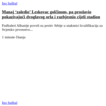
Ino fudbal
Manaj ‘zaledio’ Leskovac golčinom, pa proslavio
pokazivajući dvoglavog orla i razbjesnio cijeli stadion
Fudbaleri Albanije poveli su protiv Srbije u utakmici kvalifikacija za
Svjetsko prvenstvo...
1 minute čitanja
Ino fudbal