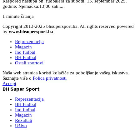
Raspored nastupa bh. fudbalera za subotu, 13. septembar 2025.
godine: Njemačka:13,00 sati:...
1 minute čitanja
Copyright 2013-2025 bhsupersport.ba. All rights reserved powered
by
www.bhsupersport.ba
Reprezentacija
Magazin
Ino fudbal
BH Fudbal
Ostali sportovi
Naša web stranica koristi kolačiće za poboljšanje vašeg iskustva.
Saznajte više o
Polica privatnosti
Accept
BH Super Sport
Reprezentacija
BH Fudbal
Ino fudbal
Magazin
Rezultati
Uživo