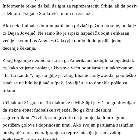
Informer je rekao da želi da igra za reprezentaciju Srbije, ali da poziv
selektora Dragana Stojkovića mora da zasluži.
Ako neki fudbaler dobrim partijama privlači pažnju na sebe, onda je
to Dejan Joveljić. Ne samo što je srpski napadač ubojit i efikasan,
već je i svom Los Angeles Galaxyju donio titulu poslije jedne
decenije čekanja.
Zbog toga nije neobično što su ga Amerikanci uzdigli na pijedestal,
te, kako vrijeme prolazi, uživa sve veću popularnost u takozvanom
“La La Landu”, mjestu gdje je, zbog blizine Hollywooda, jako teško
istaći se na bilo koji način.Ipak, Joveljiću je to donekle pošlo za
rukom.
Učinak od 21 gola na 33 utakmice u MLS ligi je više nego dovoljan
da stekne epitet fudbalske zvijezde, što ga čini idealnim
sagovornikom.”Uvijek sam govorio da je moje da dobro igram,
postižem golove i doprinosim timu. Ako svojim partijama zaslužim
poziv, biću presretan. Igranje za reprezentaciju je san svakog