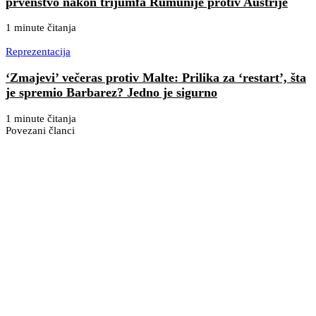
prvenstvo nakon trijumfa Rumunije protiv Austrije
1 minute čitanja
Reprezentacija
‘Zmajevi’ večeras protiv Malte: Prilika za ‘restart’, šta
je spremio Barbarez? Jedno je sigurno
1 minute čitanja
Povezani članci