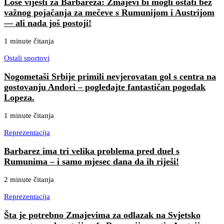
Loše vijesti za Barbareza: Zmajevi bi mogli ostati bez
važnog pojačanja za mečeve s Rumunijom i Austrijom
— ali nada još postoji!
1 minute čitanja
Ostali sportovi
Nogometaši Srbije primili nevjerovatan gol s centra na
gostovanju Andori – pogledajte fantastičan pogodak
Lopeza.
1 minute čitanja
Reprezentacija
Barbarez ima tri velika problema pred duel s
Rumunima – i samo mjesec dana da ih riješi!
2 minute čitanja
Reprezentacija
Šta je potrebno Zmajevima za odlazak na Svjetsko