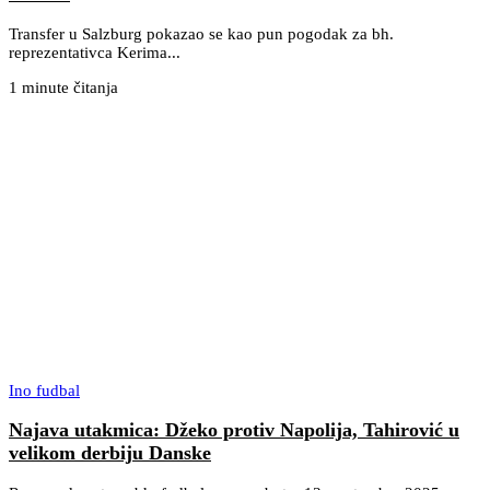
Transfer u Salzburg pokazao se kao pun pogodak za bh.
reprezentativca Kerima...
1 minute čitanja
Ino fudbal
Najava utakmica: Džeko protiv Napolija, Tahirović u
velikom derbiju Danske